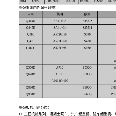
80钢
Q690
HG785D
BS700
HQ700
TQ700
SQ70
高强钢国内外牌号对照：
中国
美国
欧洲
Q345D
SA414Gr
S355J2
Q345E
SA414Gr
S355J4
Q390
A572Gr50
S390
Q420
A572Gr60
S420
Q460C
A572Gr65
S460
W
Q550D
A710
S550Q
W
Q690D
A514
S690Q
A1011Gr100
W
Q890D
S890Q
JFE
WE
Q960D
S960Q
高强板的用途范围：
1）工程机械系列：混凝土泵车、汽车起重机、随车起重机、