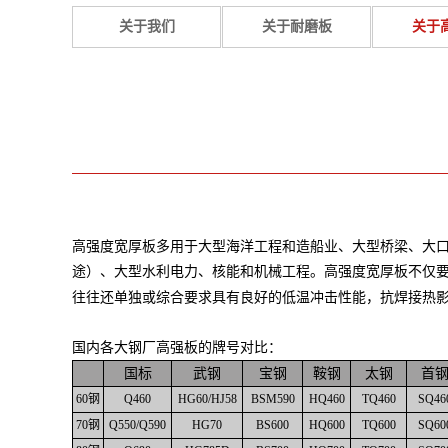
关于我们
关于耐磨板
关于
高强度宽厚板多用于大型海洋工程和造船业、大型桥梁、大
途）、大型水利电力、核能和机械工程。高强度宽厚板不仅要
往往还单独或综合要求具有良好的低温冲击性能，抗焊接热影
国内各大钢厂高强板的牌号对比：
国标
武钢
宝钢
鞍钢
太钢
首
60钢
Q460
HG60/HJ58
BSM590
HQ460
TQ460
SQ46
70钢
Q550/Q590
HG70
BS600
HQ600
TQ600
SQ60