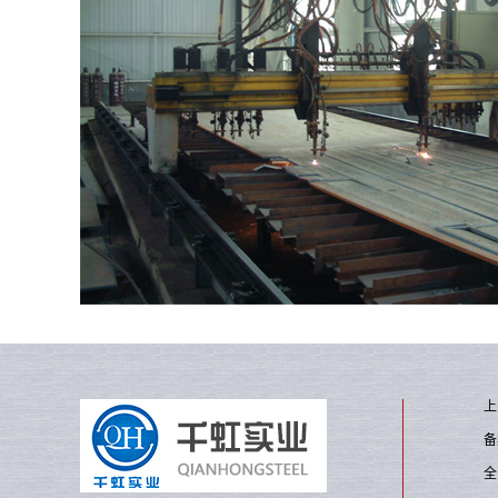
上
备
全