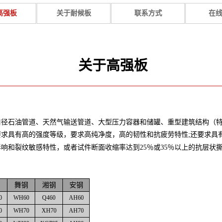
高强板
关于耐候板
联系方式
在
关于高强板
口径石油管道、天然气输送管道、大型压力容器和储罐、重型建筑结构（
求具有高的强度等级，要求高纯净度，高的韧性和抗疲劳特性;还要求具
响和裂纹敏感特性，或者试件断面收缩率达到25％或35％以上的抗层状
钢
舞钢
湘钢
安钢
0
WH60
Q460
AH60
0
WH70
XH70
AH70